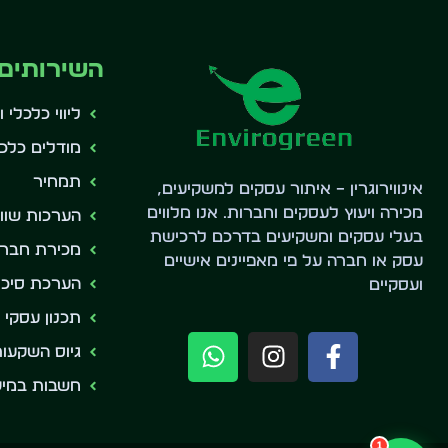
השירותים 
ליווי כלכלי 
מודלים כלכל
רון קאולי · אינווירוגרין
תמחיר
אינווירוגרין – איתור עסקים למשקיעים,
זמין בוואטסאפ
מכירה ויעוץ לעסקים וחברות. אנו מלווים
הערכות שווי
בעלי עסקים ומשקיעים בדרכם לרכישת
מכירת חברו
עסק או חברה על פי מאפיינים אישיים
הערכת סיכון
ועסקיים
תכנון עסקי 
גיוס השקעו
חשבות במיק
1